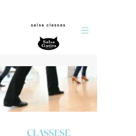
salsa classes
CLASSESE