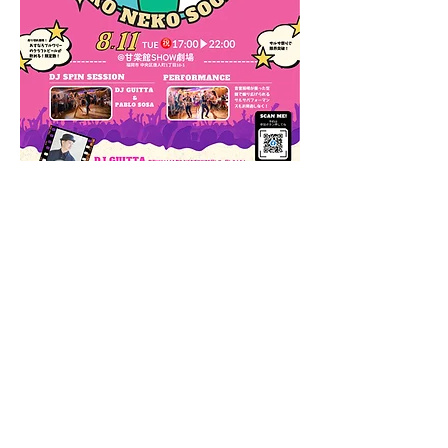
​イベントページリンク
https://facebook.com/events/s/salsa-
100-in-fukuoka-
%E8%B8%8A%E3%82%8C-
%E3%82%B5%E3%83%AB%E3%82%B5
%E6%84%9B%E3%81%AE%E3%81%BE/1
961166104686293/