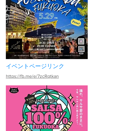
​イベントページリンク
https://fb.me/e/7zcRqtkan